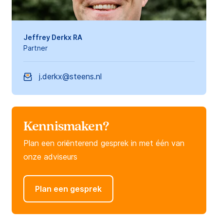
Jeffrey Derkx RA
Partner
j.derkx@steens.nl
Kennismaken?
Plan een oriënterend gesprek in met één van
onze adviseurs
Plan een gesprek