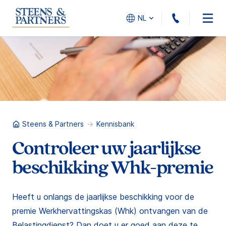
010 - 45
NL
Steens & Partners
Kennisbank
Controleer uw jaarlijkse
beschikking Whk-premie
Heeft u onlangs de jaarlijkse beschikking voor de
premie Werkhervattingskas (Whk) ontvangen van de
Belastingdienst? Dan doet u er goed aan deze te