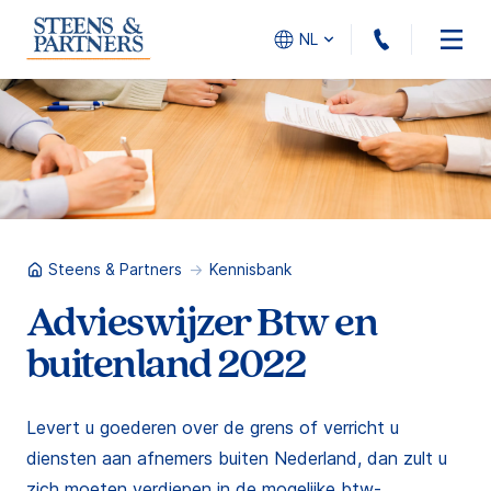
010 - 45
NL
Steens & Partners
Kennisbank
Advieswijzer Btw en
buitenland 2022
Levert u goederen over de grens of verricht u
diensten aan afnemers buiten Nederland, dan zult u
zich moeten verdiepen in de mogelijke btw-