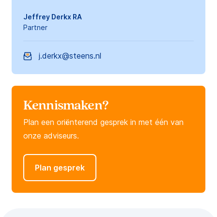
Jeffrey Derkx RA
Partner
j.derkx@steens.nl
Kennismaken?
Plan een oriënterend gesprek in met één van
onze adviseurs.
Plan gesprek