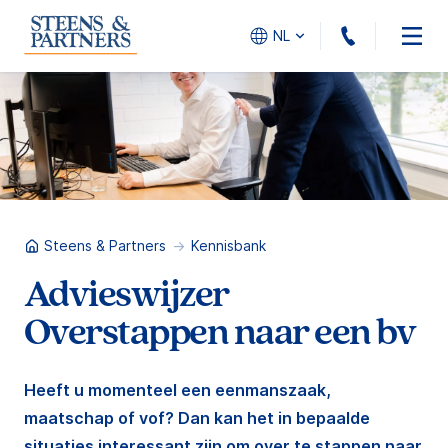
010 - 45
NL
Steens & Partners
Kennisbank
Advieswijzer
Overstappen naar een bv
Heeft u momenteel een eenmanszaak,
maatschap of vof? Dan kan het in bepaalde
situaties interessant zijn om over te stappen naar