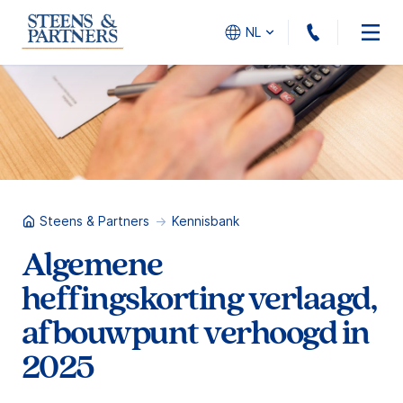
010 - 45
NL
Steens & Partners
Kennisbank
Algemene
heffingskorting verlaagd,
afbouwpunt verhoogd in
2025