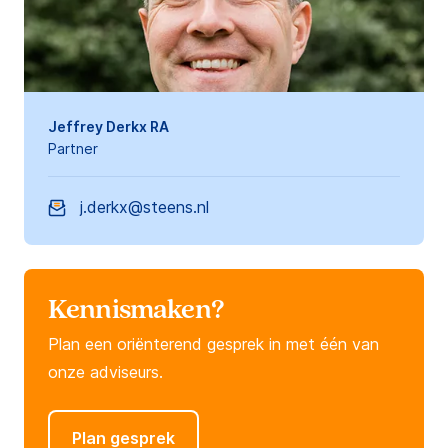
Jeffrey Derkx RA
Partner
j.derkx@steens.nl
Kennismaken?
Plan een oriënterend gesprek in met één van
onze adviseurs.
Plan gesprek