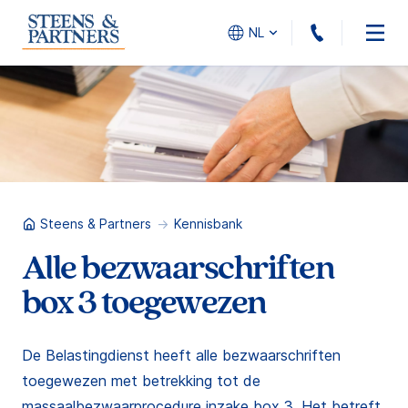
010 - 45
NL
Steens & Partners
Kennisbank
Alle bezwaarschriften
box 3 toegewezen
De Belastingdienst heeft alle bezwaarschriften
toegewezen met betrekking tot de
massaalbezwaarprocedure inzake box 3. Het betreft