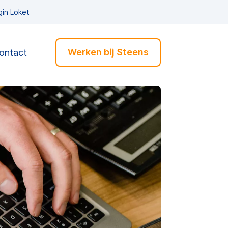
gin Loket
Werken bij Steens
ontact