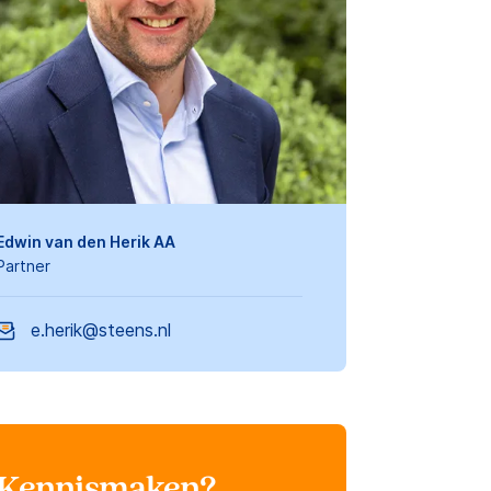
Edwin van den Herik AA
Partner
e.herik@steens.nl
Kennismaken?