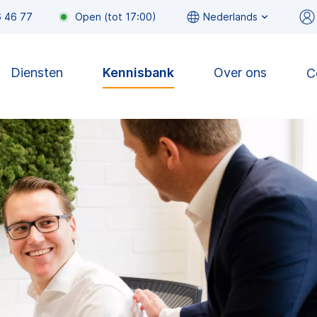
6 46 77
Open
(
tot
17:00
)
Nederlands
Diensten
Kennisbank
Over ons
C