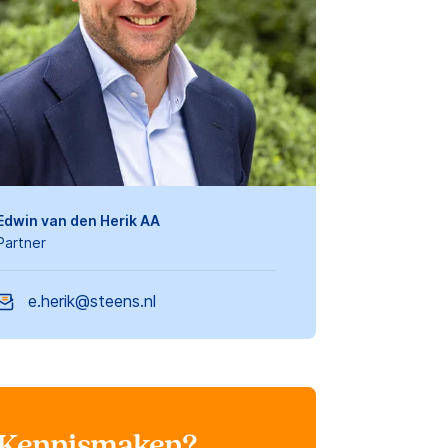
Edwin van den Herik AA
Partner
e.herik@steens.nl
Kennismaken?