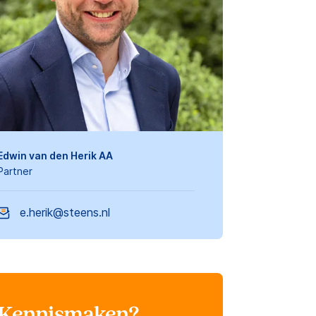
Edwin van den Herik AA
Partner
e.herik@steens.nl
Kennismaken?