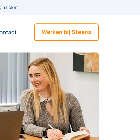
gin Loket
Werken bij Steens
ontact