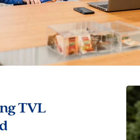
ing TVL
gd