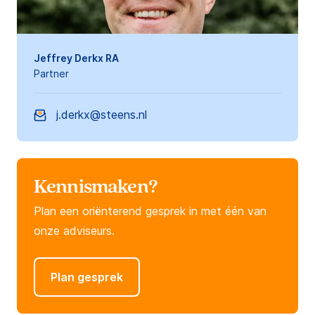
Jeffrey Derkx RA
Partner
j.derkx@steens.nl
Kennismaken?
Plan een oriënterend gesprek in met één van
onze adviseurs.
Plan gesprek