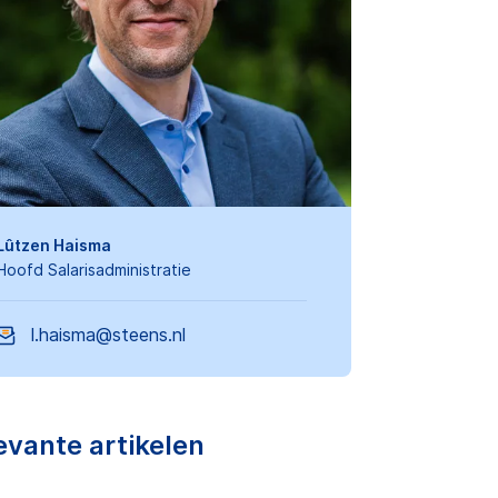
Lûtzen Haisma
Hoofd Salarisadministratie
l.haisma@steens.nl
evante artikelen