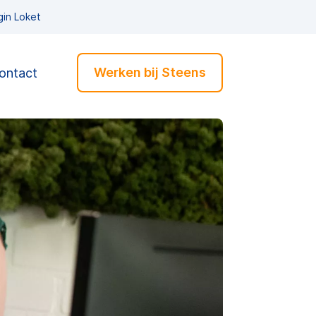
gin Loket
Werken bij Steens
ontact