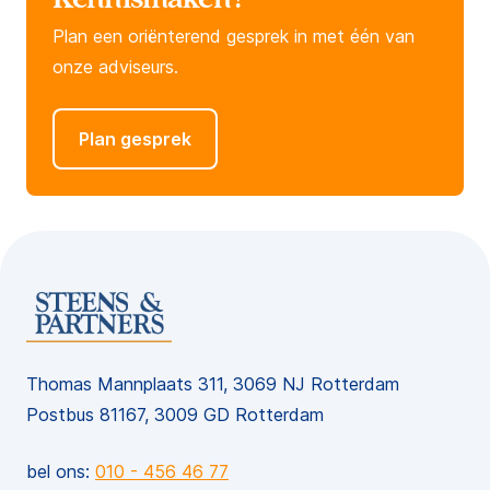
Plan een oriënterend gesprek in met één van
onze adviseurs.
Plan gesprek
Thomas Mannplaats 311, 3069 NJ Rotterdam
Postbus 81167, 3009 GD Rotterdam
bel ons:
010 - 456 46 77