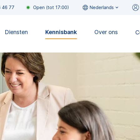
6 46 77
Open
(
tot
17:00
)
Nederlands
Diensten
Kennisbank
Over ons
C