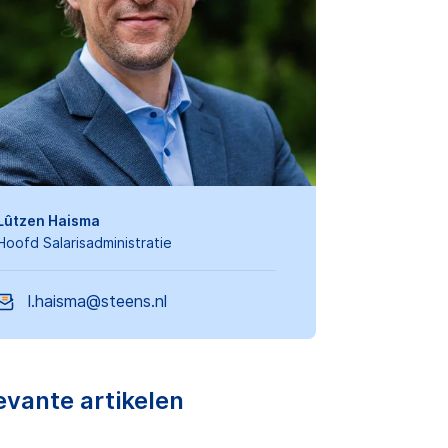
Lûtzen Haisma
Hoofd Salarisadministratie
l.haisma@steens.nl
evante artikelen