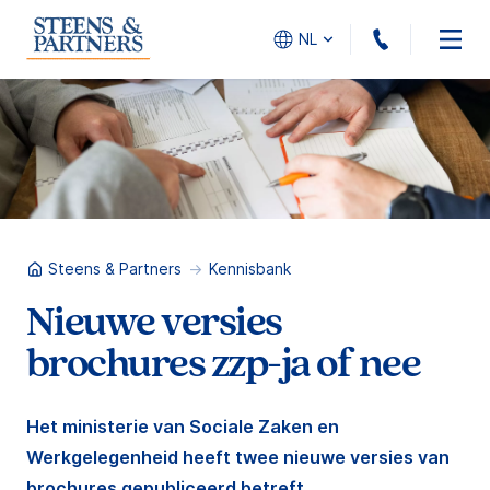
010 - 45
NL
Steens & Partners
Kennisbank
Nieuwe versies
brochures zzp-ja of nee
Het ministerie van Sociale Zaken en
Werkgelegenheid heeft twee nieuwe versies van
brochures gepubliceerd betreft