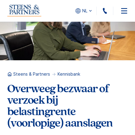
010 - 45
NL
Steens & Partners
Kennisbank
Overweeg bezwaar of
verzoek bij
belastingrente
(voorlopige) aanslagen