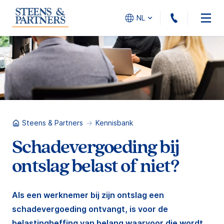
010 - 45
NL
Steens & Partners
Kennisbank
Schadevergoeding bij
ontslag belast of niet?
Als een werknemer bij zijn ontslag een
schadevergoeding ontvangt, is voor de
belastingheffing van belang waarvoor die wordt