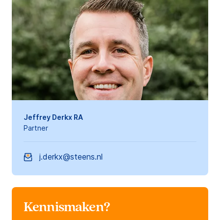
Jeffrey Derkx RA
Partner
j.derkx@steens.nl
Kennismaken?