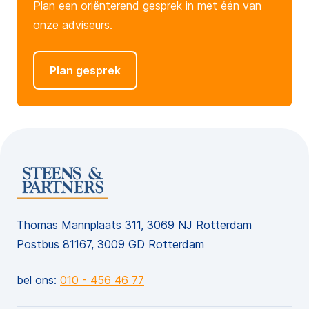
Plan een oriënterend gesprek in met één van
onze adviseurs.
Plan gesprek
Thomas Mannplaats 311, 3069 NJ Rotterdam
Postbus 81167, 3009 GD Rotterdam
bel ons:
010 - 456 46 77