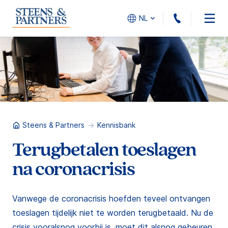
010 - 45
NL
Steens & Partners
Kennisbank
Terugbetalen toeslagen
na coronacrisis
Vanwege de coronacrisis hoefden teveel ontvangen
toeslagen tijdelijk niet te worden terugbetaald. Nu de
crisis vooralsnog voorbij is, moet dit alsnog gebeuren.