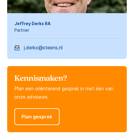
Jeffrey Derkx RA
Partner
j.derkx@steens.nl
Kennismaken?
Plan een oriënterend gesprek in met één van
onze adviseurs.
Plan gesprek