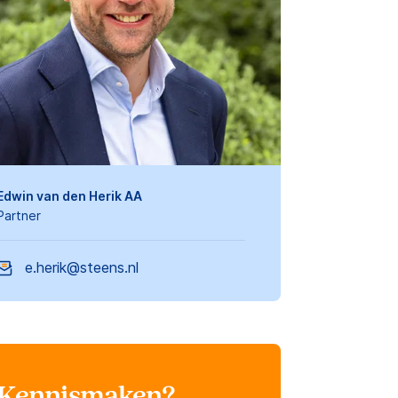
Edwin van den Herik AA
Partner
e.herik@steens.nl
Kennismaken?