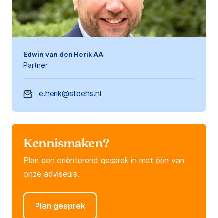
Edwin van den Herik AA
Partner
e.herik@steens.nl
Kennismaken?
Plan een oriënterend gesprek in met één van
onze adviseurs.
Plan gesprek