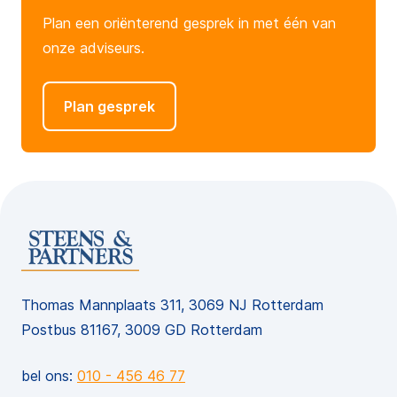
Plan een oriënterend gesprek in met één van
onze adviseurs.
Plan gesprek
Thomas Mannplaats 311, 3069 NJ Rotterdam
Postbus 81167, 3009 GD Rotterdam
bel ons:
010 - 456 46 77