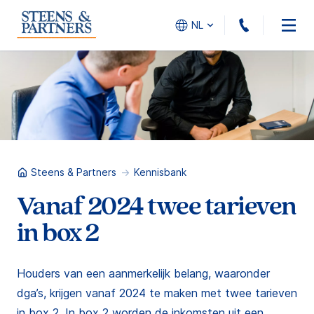
010 - 45
NL
Steens & Partners
Kennisbank
Vanaf 2024 twee tarieven
in box 2
Houders van een aanmerkelijk belang, waaronder
dga’s, krijgen vanaf 2024 te maken met twee tarieven
in box 2. In box 2 worden de inkomsten uit een