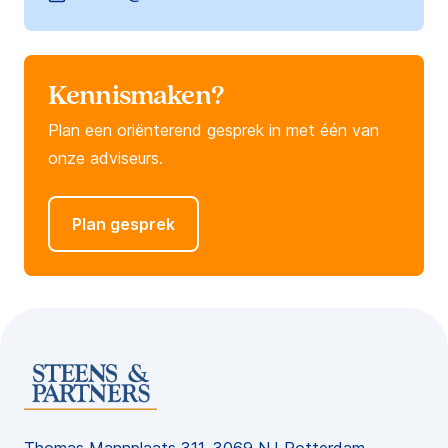
Kennismaken?
Plan een oriënterend gesprek in met één van
onze adviseurs.
Plan gesprek
Thomas Mannplaats 311, 3069 NJ Rotterdam