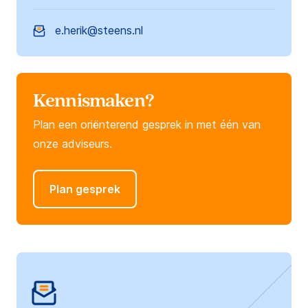
e.herik@steens.nl
Kennismaken?
Plan een oriënterend gesprek in met één van
onze adviseurs.
Plan gesprek