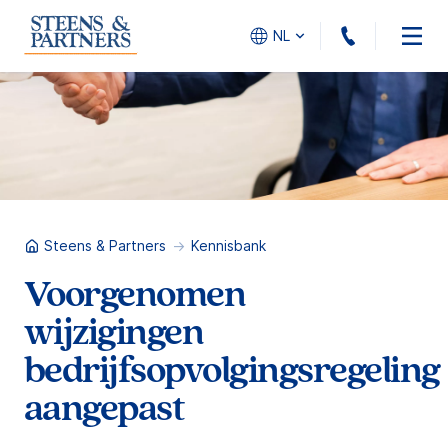
010 - 45
NL
Steens & Partners
Kennisbank
Voorgenomen
wijzigingen
bedrijfsopvolgingsregeling
aangepast