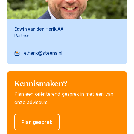
Edwin van den Herik AA
Partner
e.herik@steens.nl
Kennismaken?
Plan een oriënterend gesprek in met één van
onze adviseurs.
Plan gesprek