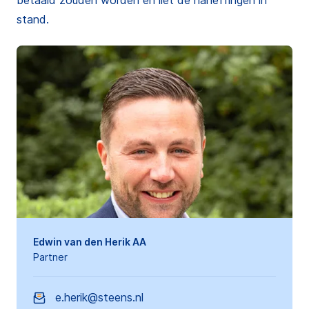
betaald zouden worden en liet de naheffingen in
stand.
Edwin van den Herik AA
Partner
e.herik@steens.nl